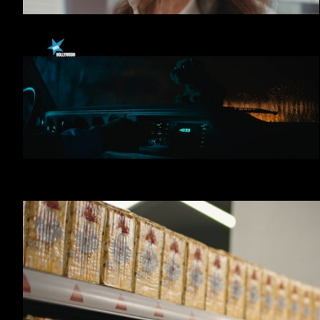
DEPURALINA Blaze Fit
Natal à HOLLYWOOD - Tudo pode Acontecer ;)