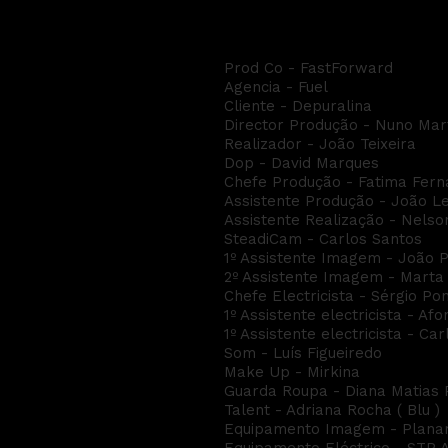
DEPURALINA Blaze F
Prod Co - FastForward
Agencia - Fuel
Cliente - Depuralina
Director Produção - Nuno Mar
Realizador - João Teixeira
Dop - David Marques
Chefe Produção - Fatima Fer
Assistente Produção - João L
Assistente Realização - Nelso
SteadiCam - Carlos Santos
1º Assistente Imagem - João P
2º Assistente Imagem - Marta
Chefe Electricista - Sérgio Po
1º Assistente electricista - Afo
1º Assistente electricista - Ca
Som - Luís Figueiredo
Make Up - Mirkina
Guarda Roupa - Diana Matias 
Talent - Adriana Rocha ( Blu )
Equipamento Imagem - Plana
Equipamento Eléctrico - STP A