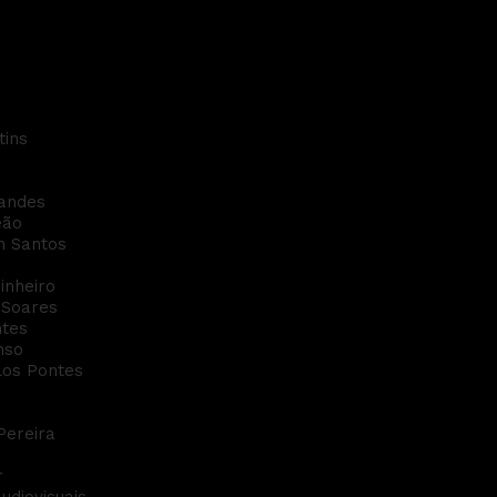
it
tins
nandes
eão
n Santos
inheiro
 Soares
ntes
nso
rlos Pontes
Pereira
r
udiovisuais