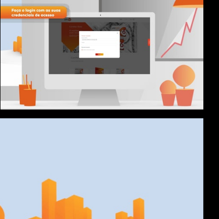
Galp Gas Online - Tutorial
GALP - Portal Galp Frota