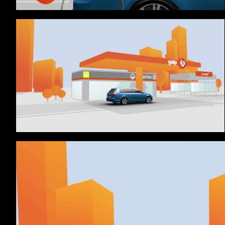
GALP ABASTECIMENTO
GALP JETWASH