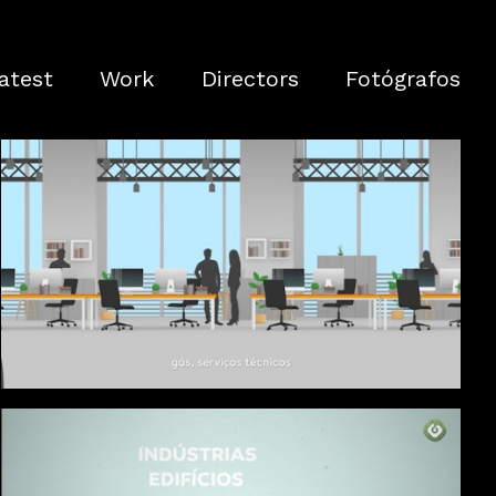
atest
Work
Directors
Fotógrafos
Gestão online dos contratos de eletricidade e gás
Galp, para empresas