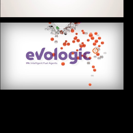
GALP FATURA DE VOLTA
Galp Evologic