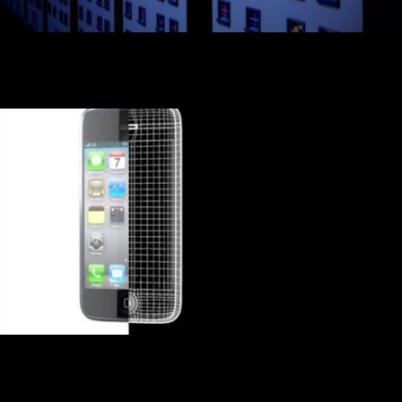
Boa Noite GéGé
TMN Semana Azul IPhone