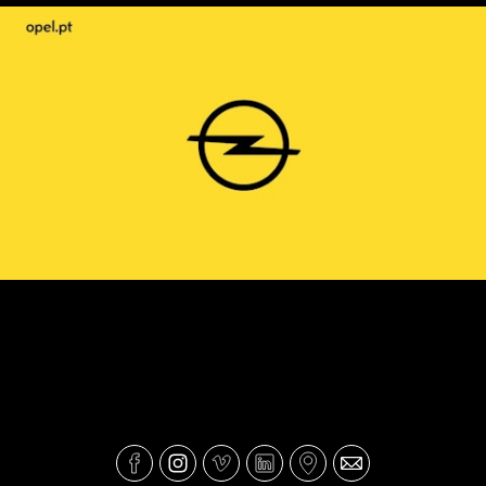
Opel OktoberFest