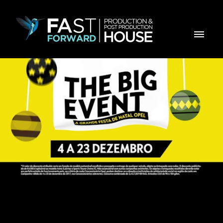
Opel BigEvent