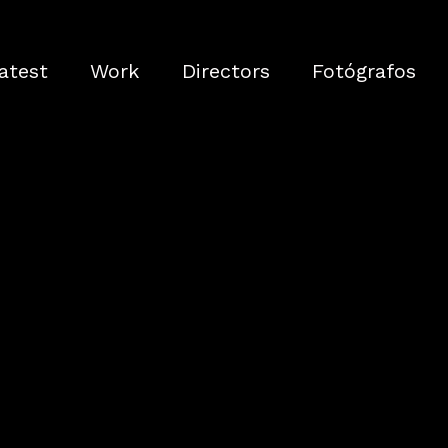
atest
Work
Directors
Fotógrafos