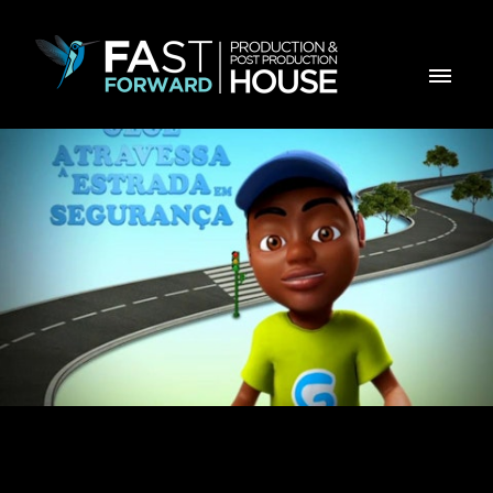
GéGé Atravessa a Estrada