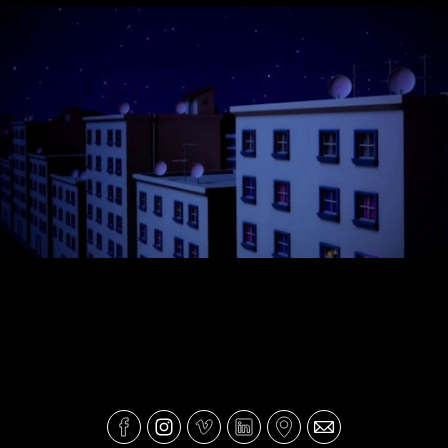
Boa Noite GéGé