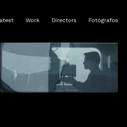
atest
Work
Directors
Fotógrafos
Making of CP - É o lugar para o futuro