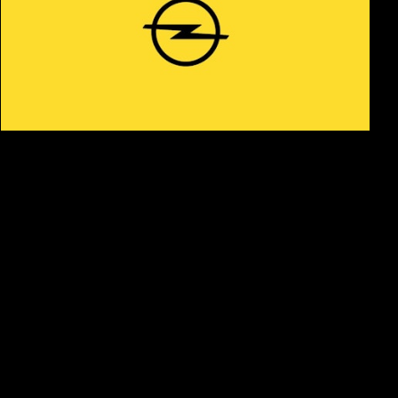
Opel OktoberFest