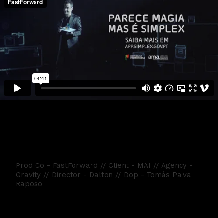
Simplex 2018 Luís de Matos
Prod Co - FastForward // Client - MAI // Agency -
Gravity // Director - Dalton // Dop - Tomás Paiva
Raposo