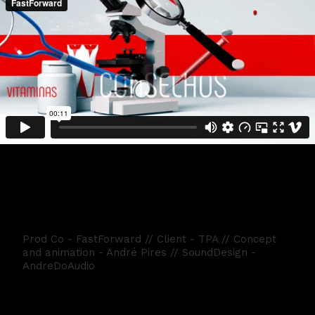
SAUDE UM DIA - Genérico para TPA
Prod Co - FastForward // Client - TPA // Concept
and animation - André Pires // SoundDesign -
AndreDoAudio