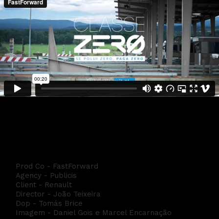
Renault Classe Zero
Prod Co - FastForward
Agency - Publicis
Client - Renault
Director - João Teixeira
Dop - Tomás Brice
Imagem - Daniel Gois e Marcel Encarnação