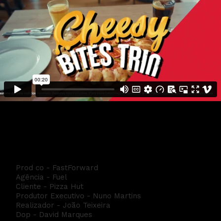
Pizza Hut - Cheesy Bites Trio
Prod co - FastForward
Agência - Fuel
Cliente - Pizza Hut
Produtor Executivo - Nuno Martins
Realizador - João Teixeira
Dop - David Marques