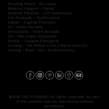
Shooting Board - Rui Lacas
Material Imagem - Planar
Material Eléctrico - STP Audiovisuais
Pós Produção - FastForward
Edição - Eugénio Francisco
2D - André Ferreira
Sonoplastia - André do Audio
VO - Inês Lopes Gonçalves
Musica - Joaquim Albergaria
Grading - The Yellow Color ( Marco Amaral )
Casting - Blast / Blu / ModelsFactory
©2026 FASTFORWARD. All rights reserved. No part
of this website may be reproduced without
permission.