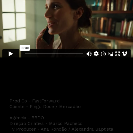
Pingo Doce - Mercadão
Prod Co - FastForward
Cliente - Pingo Doce / Mercadão
Agência - BBDO
Direção Criativa - Marco Pacheco
Tv Producer - Ana Rondão / Alexandra Baptista