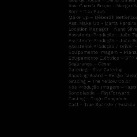
Guarda Roupa – Diana Matias 
Ass. Guarda Roupa - Margari
Som - Tito Pires
Make Up – Déborah Bettenco
Ass. Make Up - Marta Pereira
Location Manager - Nuno Silv
Assistente Produção - João Fi
Assistente Produção - João B
Assistente Produção / Driver 
Equipamento Imagem – Plana
Equipamento Eléctrico – STP A
Segurança – César
Catering - Star Catering
Shooting Board – Sérgio Tava
Grading – The Yellow Color
Pós Produção Imagem – Fast
Sonoplastia – FastForward
Casting - Diogo Gonçalves
Cast - True Sparkle / Fashion