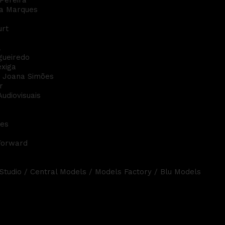
Pereira
da Marques
urt
a
gueiredo
exiga
- Joana Simões
r
udiovisuais
res
Forward
 Studio / Central Models / Models Factory / Blu Models