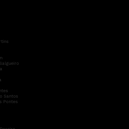
sociados - Obrigado
tins
um
Salgueiro
na
a
ntes
so Santos
os Pontes