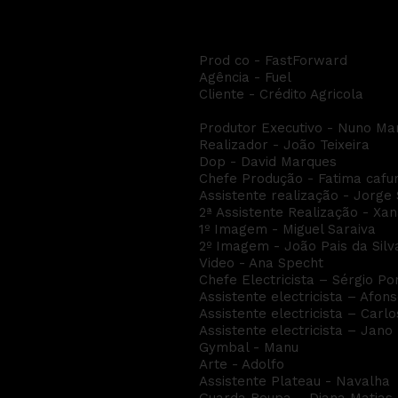
Crédito Agricola - As
Prod co - FastForward
Agência - Fuel
Cliente - Crédito Agricola
Produtor Executivo - Nuno Mar
Realizador - João Teixeira
Dop - David Marques
Chefe Produção - Fatima caf
Assistente realização - Jorge 
2ª Assistente Realização - Xa
1º Imagem - Miguel Saraiva
2º Imagem - João Pais da Silv
Video - Ana Specht
Chefe Electricista – Sérgio Po
Assistente electricista – Afon
Assistente electricista – Carl
Assistente electricista – Jano
Gymbal - Manu
Arte - Adolfo
Assistente Plateau - Navalha