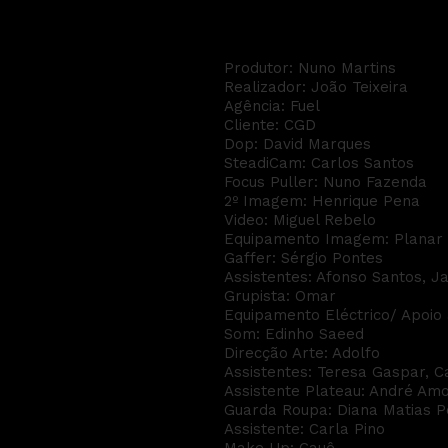
CGD - Descanso
Produtor: Nuno Martins
Realizador: João Teixeira
Agência: Fuel
Cliente: CGD
Dop: David Marques
SteadiCam: Carlos Santos
Focus Puller: Nuno Fazenda
2º Imagem: Henrique Pena
Video: Miguel Rebelo
Equipamento Imagem: Planar
Gaffer: Sérgio Pontes
Assistentes: Afonso Santos, J
Grupista: Omar
Equipamento Eléctrico/ Apoio 
Som: Edinho Saeed
Direcção Arte: Adolfo
Assistentes: Teresa Gaspar, C
Assistente Plateau: André Am
Guarda Roupa: Diana Matias P
Assistente: Carla Pino
Make Up: Cauê