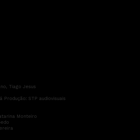
ano, Tiago Jesus
á Produção: STP audiovisuais
atarina Monteiro
oedo
ereira