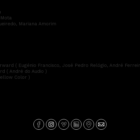
m
 Mota
gueiredo, Mariana Amorim
ard ( Eugénio Francisco, José Pedro Relógio, André Ferreir
d ( André do Audio )
ellow Color )