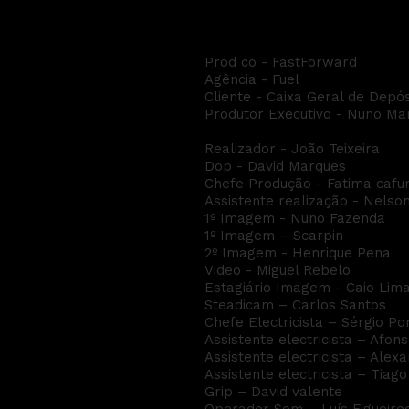
CGD - Chegar mais L
Prod co - FastForward
Agência - Fuel
Cliente - Caixa Geral de Depós
Produtor Executivo - Nuno Mar
Realizador - João Teixeira
Dop - David Marques
Chefe Produção - Fatima caf
Assistente realização - Nelso
1º Imagem - Nuno Fazenda
1º Imagem – Scarpin
2º Imagem - Henrique Pena
Video - Miguel Rebelo
Estagiário Imagem - Caio Lim
Steadicam – Carlos Santos
Chefe Electricista – Sérgio Po
Assistente electricista – Afon
Assistente electricista – Alex
Assistente electricista – Tiag
Grip – David valente