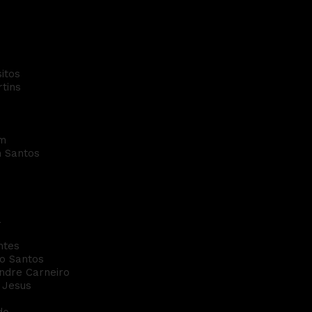
onge
itos
tins
um
n Santos
a
ntes
so Santos
andre Carneiro
o Jesus