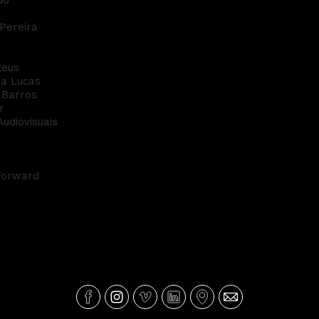
do
Pereira
teus
na Lucas
 Barros
r
udiovisuais
Forward