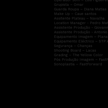
Operador Som – Luís Figueire
Grupista – Omar
Guarda Roupa – Diana Matias 
Make Up – Caue santos
Assitente Plateau – Navalha
Location Manager - Pedro Ma
Assistente Produção - Giovan
Assistente Produção - Antonio
Equipamento Imagem – Plana
Equipamento Eléctrico – STP A
Segurança – Chanças
Shooting Board – Lacas
Grading – The Yellow Color
Pós Produção Imagem – Fast
Sonoplastia – FastForward