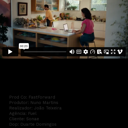
Cartão Universo - Obras
Prod Co: FastForward
Produtor: Nuno Martins
Realizador: João Teixeira
Agência: Fuel
Cliente: Sonae
Dop: Duarte Domingos