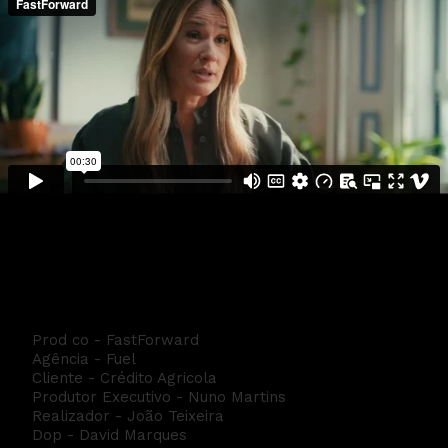
CA - Bundles
Prod co - FastForward
Agência - Fuel
Cliente - Crédito Agricola
Produtor Executivo - Nuno Martins
Realizador - João Teixeira
Dop - David Marques