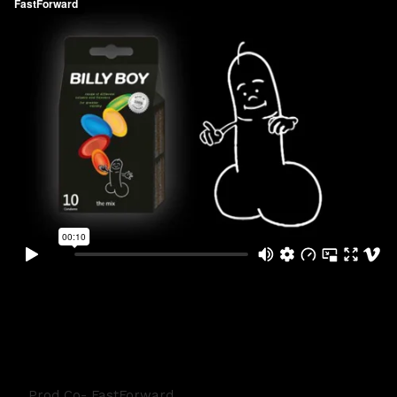
BillyBoy - Sempre Sim
Prod Co- FastForward