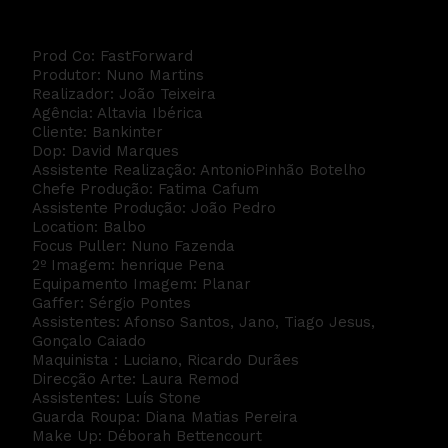
Bankinter - Viagem em Familia
Prod Co: FastForward
Produtor: Nuno Martins
Realizador: João Teixeira
Agência: Altavia Ibérica
Cliente: Bankinter
Dop: David Marques
Assistente Realização: AntonioPinhão Botelho
Chefe Produção: Fatima Cafum
Assistente Produção: João Pedro
Location: Balbo
Focus Puller: Nuno Fazenda
2º Imagem: henrique Pena
Equipamento Imagem: Planar
Gaffer: Sérgio Pontes
Assistentes: Afonso Santos, Jano, Tiago Jesus,
Gonçalo Caiado
Maquinista : Luciano, Ricardo Durães
Direcção Arte: Laura Remod
Assistentes: Luís Stone
Guarda Roupa: Diana Matias Pereira
Make Up: Déborah Bettencourt