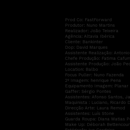
Bankinter - Emprega
Prod Co: FastForward
Produtor: Nuno Martins
Realizador: João Teixeira
Agência: Altavia Ibérica
Cliente: Bankinter
Dop: David Marques
Assistente Realização: Antoni
Chefe Produção: Fatima Cafu
Assistente Produção: João Pe
Location: Balbo
Focus Puller: Nuno Fazenda
2º Imagem: henrique Pena
Equipamento Imagem: Planar
Gaffer: Sérgio Pontes
Assistentes: Afonso Santos, J
Maquinista : Luciano, Ricardo 
Direcção Arte: Laura Remod
Assistentes: Luís Stone
Guarda Roupa: Diana Matias P
Make Up: Déborah Bettencour
Fotógrafo: Ivo Cordeiro