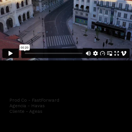
Ageas Casa e Carro
Prod Co - FastForward
Agencia - Havas
Cliente - Ageas